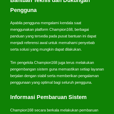
Bantuan Teknis dan Dukungan
Pengguna
Apabila pengguna mengalami kendala saat
menggunakan platform Champion168, berbagai
panduan yang tersedia pada pusat bantuan ini dapat
menjadi referensi awal untuk memahami penyebab
serta solusi yang mungkin dapat dilakukan.
Tim pengelola Champion168 juga terus melakukan
pengembangan sistem guna memastikan setiap layanan
berjalan dengan stabil serta memberikan pengalaman
penggunaan yang optimal bagi seluruh pengguna.
Informasi Pembaruan Sistem
Champion168 secara berkala melakukan pembaruan