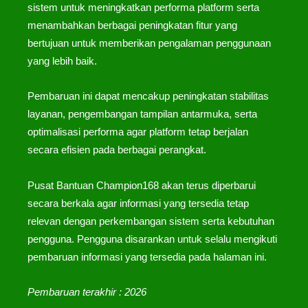
sistem untuk meningkatkan performa platform serta
menambahkan berbagai peningkatan fitur yang
bertujuan untuk memberikan pengalaman penggunaan
yang lebih baik.
Pembaruan ini dapat mencakup peningkatan stabilitas
layanan, pengembangan tampilan antarmuka, serta
optimalisasi performa agar platform tetap berjalan
secara efisien pada berbagai perangkat.
Pusat Bantuan Champion168 akan terus diperbarui
secara berkala agar informasi yang tersedia tetap
relevan dengan perkembangan sistem serta kebutuhan
pengguna. Pengguna disarankan untuk selalu mengikuti
pembaruan informasi yang tersedia pada halaman ini.
Pembaruan terakhir : 2026