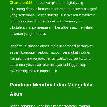
Champion168
merupakan platform digital yang
dirancang dengan konsep modern serta sistem navigasi
yang sederhana. Setiap fitur disusun secara terstruktur
agar pengguna dapat mengakses layanan yang
dibutuhkan tanpa mengalami kesulitan saat menjelajahi
halaman yang tersedia.
Platform ini dapat diakses melalui berbagai perangkat
seperti komputer, laptop, maupun perangkat mobile.
Tampilan yang responsif memastikan setiap halaman
dapat menyesuaikan ukuran layar sehingga tetap
nyaman digunakan kapan saja.
Panduan Membuat dan Mengelola
Akun
Setiap pengguna yang ingin memanfaatkan layanan