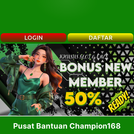
LOGIN
DAFTAR
Pusat Bantuan Champion168