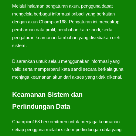
Melalui halaman pengaturan akun, pengguna dapat
mengelola berbagai informasi pribadi yang berkaitan
dengan akun Champion168. Pengaturan ini mencakup
pembaruan data profil, perubahan kata sandi, serta
pengaturan keamanan tambahan yang disediakan oleh
sistem.
Disarankan untuk selalu menggunakan informasi yang
valid serta memperbarui kata sandi secara berkala guna
menjaga keamanan akun dari akses yang tidak dikenal.
Keamanan Sistem dan
Perlindungan Data
Champion168 berkomitmen untuk menjaga keamanan
setiap pengguna melalui sistem perlindungan data yang