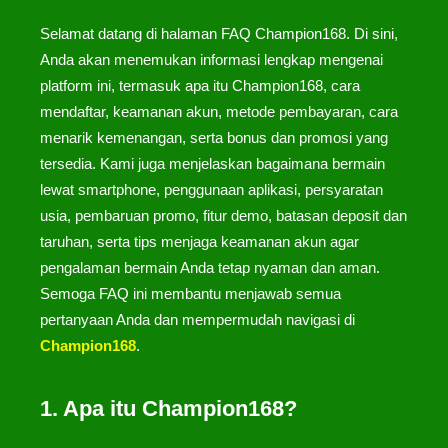
Selamat datang di halaman FAQ Champion168. Di sini,
Anda akan menemukan informasi lengkap mengenai
platform ini, termasuk apa itu Champion168, cara
mendaftar, keamanan akun, metode pembayaran, cara
menarik kemenangan, serta bonus dan promosi yang
tersedia. Kami juga menjelaskan bagaimana bermain
lewat smartphone, penggunaan aplikasi, persyaratan
usia, pembaruan promo, fitur demo, batasan deposit dan
taruhan, serta tips menjaga keamanan akun agar
pengalaman bermain Anda tetap nyaman dan aman.
Semoga FAQ ini membantu menjawab semua
pertanyaan Anda dan mempermudah navigasi di
Champion168
.
1. Apa itu Champion168?