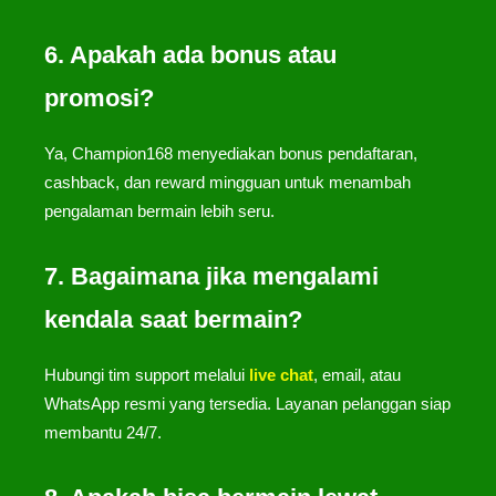
6. Apakah ada bonus atau
promosi?
Ya, Champion168 menyediakan bonus pendaftaran,
cashback, dan reward mingguan untuk menambah
pengalaman bermain lebih seru.
7. Bagaimana jika mengalami
kendala saat bermain?
Hubungi tim support melalui
live chat
, email, atau
WhatsApp resmi yang tersedia. Layanan pelanggan siap
membantu 24/7.