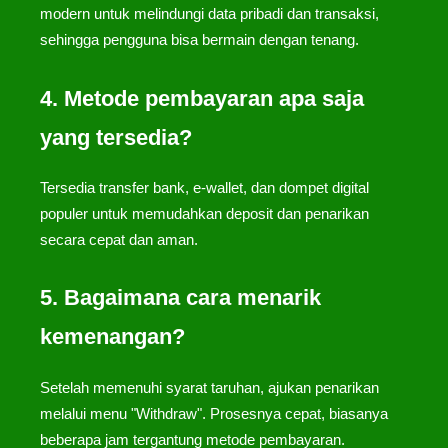
modern untuk melindungi data pribadi dan transaksi,
sehingga pengguna bisa bermain dengan tenang.
4. Metode pembayaran apa saja
yang tersedia?
Tersedia transfer bank, e-wallet, dan dompet digital
populer untuk memudahkan deposit dan penarikan
secara cepat dan aman.
5. Bagaimana cara menarik
kemenangan?
Setelah memenuhi syarat taruhan, ajukan penarikan
melalui menu "Withdraw". Prosesnya cepat, biasanya
beberapa jam tergantung metode pembayaran.