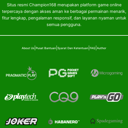
Situs resmi Champion168 merupakan platform game online
terpercaya dengan akses aman ke berbagai permainan menarik,
fitur lengkap, pengalaman responsif, dan layanan nyaman untuk
semua pengguna.
|
|
|
|
About Us
Pusat Bantuan
Syarat Dan Ketentuan
FAQ
Author