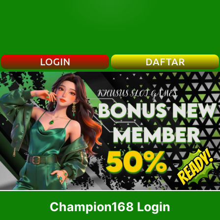
LOGIN
DAFTAR
Champion168 Login